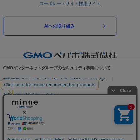
コーポレートサイト
採用サイト
AIへの取り組み
GMOインターネットグループのセキュリティ事業について
世界初総合ネットセキュリティサービス「GMOセキュリティ24」
パスワード漏洩診断
Webサイトリスク診断
セキュリティ相談AIチャットボット
実在証明・盗聴対策
サイバー攻撃対策（GMOサイバーセキュリティ byイエラエ）
サイバー攻撃対策（GMO Flatt Security）
なりすまし対策
セキュリティ事業の軌跡