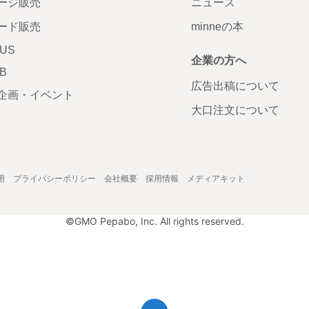
ージ販売
ニュース
ード販売
minneの本
LUS
企業の方へ
AB
広告出稿について
企画・イベント
大口注文について
用
プライバシーポリシー
会社概要
採用情報
メディアキット
©GMO Pepabo, Inc. All rights reserved.