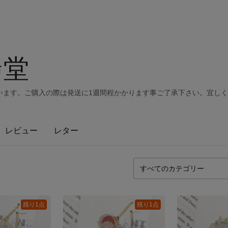
梟堂
います。ご購入の際は発送に1週間程かかります事ご了承下さい。宜し
レビュー
レター
残り1点
残り1点