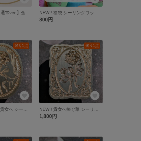
猫ノ花園 朝顔【通常ver.】金属しおり ブックマーク
NEW!! 福袋 シーリングワックス50粒前後 おまかせ
800円
残り1点
残り1点
NEW!! 華やかな貴女へ シーリングスタンプ ヘッドのみ
NEW!! 貴女へ捧ぐ華 シーリングスタンプ ヘッドのみ
1,800円