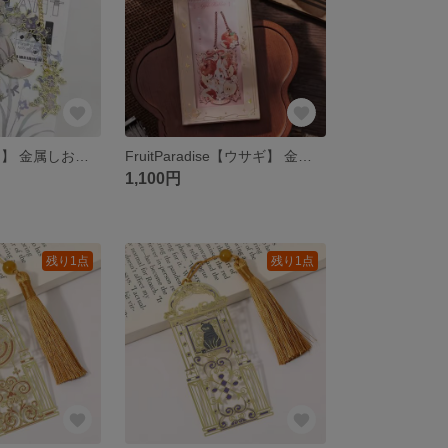
CuteCats【聡明】 金属しおり ブックマーク
FruitParadise【ウサギ】 金属しおり ブックマーク
1,100円
残り1点
残り1点