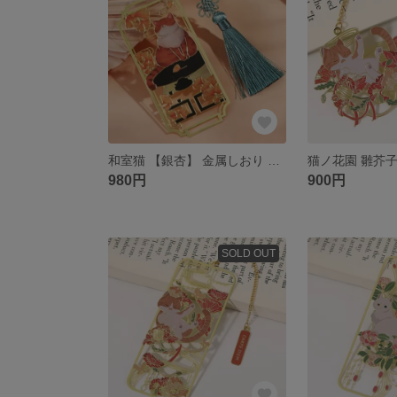
和室猫 【銀杏】 金属しおり ブックマーク
980円
900円
SOLD OUT