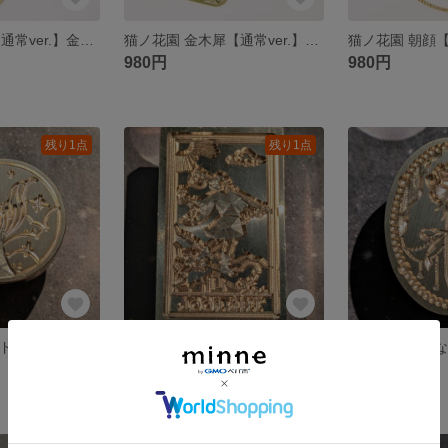
猫ノ花園 牡丹【通常ver.】金属しおり ブックマーク
猫ノ花園 金木犀【通常ver.】金属しおり ブックマーク
980円
980円
残り1点
残り1点
NEW!! マーメイドテイル シーリングスタンプ ヘッドのみ
NEW!! タロットカード風【The fool】 シーリングスタンプ ヘッドのみ
1,800円
1,800円