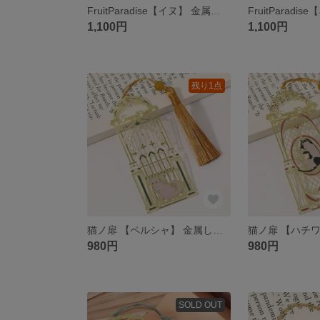
FruitParadise【イヌ】 金属しおり ブックマーク
1,100円
1,100円
残り1点
猫ノ扉 【ペルシャ】 金属しおり ブックマーク
980円
980円
SOLD OUT