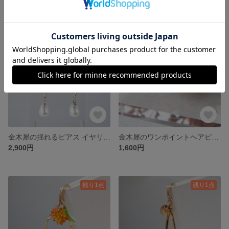
残り1点
残り1点
金木犀の揺れるピアス イヤリング【金属アレルギー対応 樹脂 プレゼント プチギフト 花 キンモクセイ 秋 クリスマスギフト】
金木犀のワンポイントヘアピン【プレゼント プチギフト 花 キンモクセイ 秋 小さい 小ぶり シンプル 大人女子 クリスマスギフト】
2,900円
1,600円
残り1点
残り1点