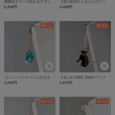
紫陽花カラーの揺れるすずらんの上品なブックマーカー しおり【プチギフト】にも♡ 【プレゼント ギフト 花 スズラン 鈴蘭 本 雑貨 実用品 ピアス イヤリング クリスマス】
【受注制作】ひまわりのブックマーカー しおり 名入れ 誕生石【プチギフト プレゼント ギフト ヒマワリ 向日葵 レジン 本 雑貨 実用品 透明 ピアス イヤリング】
2,200円
3,000円
残り1点
残り1点
【イニシャルチャーム付き】海の小さなブックマーカー しおり【プチギフト プレゼント ギフト 本 雑貨 実用品 夏 レジン ラッピング アルファベット ピアス イヤリング クリスマス】
【名入れ可能】黒猫のブックマーカー しおり プチギフトにオススメ♡ 誕生石 【プレゼント ギフト ねこ ネコ 猫 押し花 本 雑貨 実用品 猫レスキュー 卒業祝い 入学祝い】
3,200円
2,970円
残り1点
残り1点