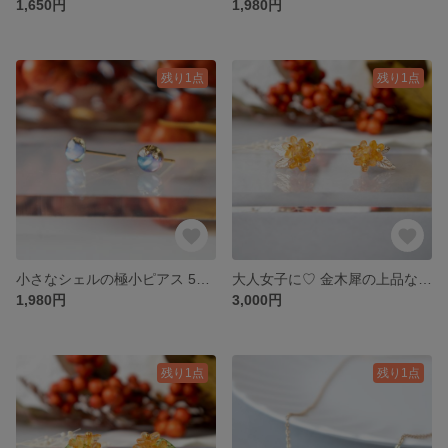
1,650円
1,980円
残り1点
残り1点
小さなシェルの極小ピアス 5mm（薄紫）普段使いにも♡大人ハロウィン【金属アレルギー対応 一粒 小さい 小ぶり ノンホール 樹脂 オフィス ビジネス 日常 シンプル クリスマス】
大人女子に♡ 金木犀の上品なガラスピアス イヤリング【金属アレルギー対応 プレゼント プチギフト 花 キンモクセイ 秋 小さい 小ぶり ワンポイント シンプル クリスマスギフト】
1,980円
3,000円
残り1点
残り1点