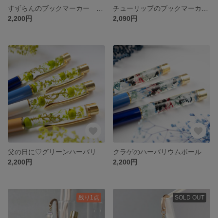
すずらんのブックマーカー しおり（ゴールド） プチギフトにオススメ♡ イニシャルチャーム・誕生石付き 【プレゼント ギフト 花 スズラン 鈴蘭 本 雑貨 実用品 ピアス イヤリング】
チューリップのブックマーカー イニシャルチャーム・誕生石付【卒業祝い 入学祝い 転職祝い プチギフト 本 雑貨 実用品 春 母の日】
2,200円
2,090円
父の日に♡グリーンハーバリウムボールペン イニシャルチャーム 誕生石【プリザーブド 葉っぱ プチギフト プレゼント】
クラゲのハーバリウムボールペン イニシャルチャーム 誕生石【プリザーブド 海 青 プチギフト プレゼント 父の日】
2,200円
2,200円
残り1点
SOLD OUT