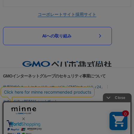
コーポレートサイト
採用サイト
AIへの取り組み
GMOインターネットグループのセキュリティ事業について
世界初総合ネットセキュリティサービス「GMOセキュリティ24」
パスワード漏洩診断
Webサイトリスク診断
セキュリティ相談AIチャットボット
実在証明・盗聴対策
サイバー攻撃対策（GMOサイバーセキュリティ byイエラエ）
サイバー攻撃対策（GMO Flatt Security）
なりすまし対策
セキュリティ事業の軌跡