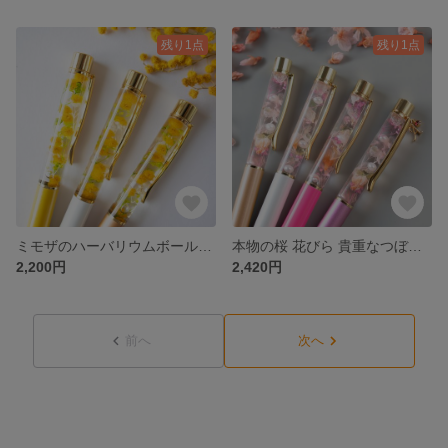
残り1点
残り1点
ミモザのハーバリウムボールペン イニシャルチャーム 誕生石【プチギフト プレゼント ギフト 母の日】
本物の桜 花びら 貴重なつぼみ入り ペリドット ハーバリウムボールペン イニシャルチャーム・誕生石付【卒業祝い 入学祝い 転職祝い プチギフト 実用品 春】
2,200円
2,420円
前へ
次へ