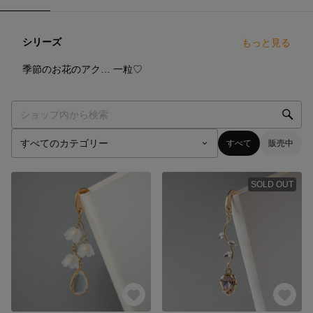
シリーズ
もっと見る
4
点
10
点
季節のお花のアクセサリー
一粒♡
すべて
販売中
SOLD OUT