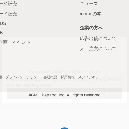
ージ販売
ニュース
ード販売
minneの本
LUS
企業の方へ
AB
広告出稿について
企画・イベント
大口注文について
用
プライバシーポリシー
会社概要
採用情報
メディアキット
©GMO Pepabo, Inc. All rights reserved.