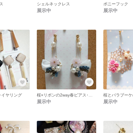
ス
シェルネックレス
ポニーフック
展示中
展示中
･イヤリング
桜×リボンの2way春ピアス･イヤリング ꫛꫀꪝ✧‧˚
桜とバラブーケ
展示中
展示中