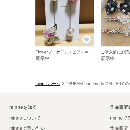
Flowerブーケアシメピアスꫛꫀꪝ✧‧˚
展示中
展示中
minne ホーム
TSUBAKI-handmade GALLERY
minneを知る
作品販売
minneについて
minne
minneで買いたい
食品販売