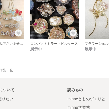
ご購入前にお読み下さいませ(❁ᴗ͈ˬᴗ͈))
コンパクトミラー・ピルケース
展示中
展示中
 の作品一覧
について
読みもの
で売りたい
minneとものづくりと
minne学習帖