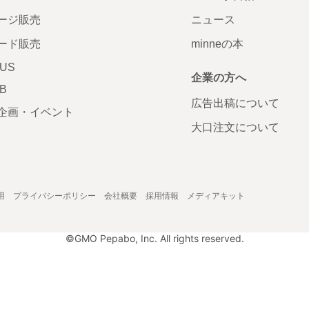
ージ販売
ニュース
ード販売
minneの本
LUS
企業の方へ
AB
広告出稿について
企画・イベント
大口注文について
用
プライバシーポリシー
会社概要
採用情報
メディアキット
©GMO Pepabo, Inc. All rights reserved.