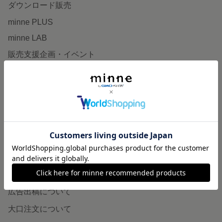
ダウンロード販売
minne PLUS
minne LAB
販売支援企画・イベント
読みもの
minneとものづくりと
minne学習帖
ニュース
minneの本
企業の方へ
広告出稿について
大口注文について