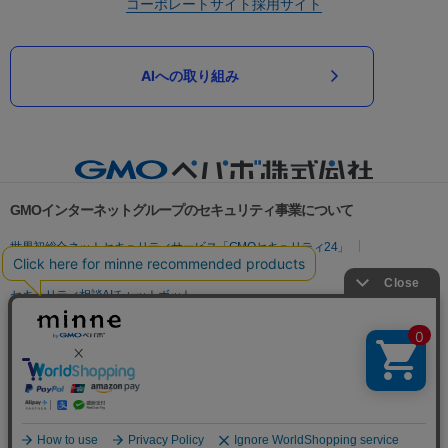
コーポレートサイト
採用サイト
AIへの取り組み
GMOインターネットグループのセキュリティ事業について
世界初総合ネットセキュリティサービス「GMOセキュリティ24」
パスワード漏洩診断
Webサイトリスク診断
セキュリティ相談AIチャットボット
実在証明・盗聴対策
サイバー攻撃対策（GMOサイバーセキュリティ byイエラエ）
サイバー攻撃対策（GMO Flatt Security）
なりすまし対策
セキュリティ事業の軌跡