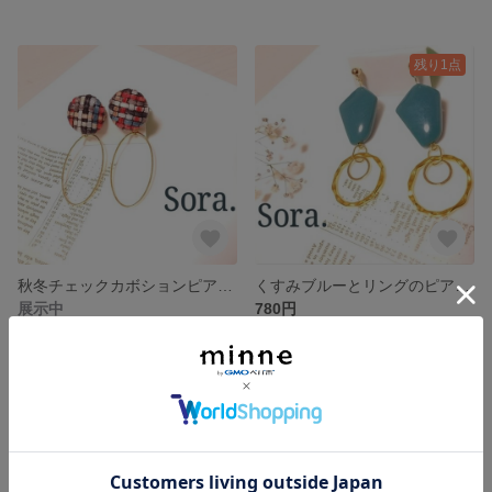
残り1点
秋冬チェックカボションピアス☆
くすみブルーとリングのピアス☆
展示中
780円
残り1点
残り1点