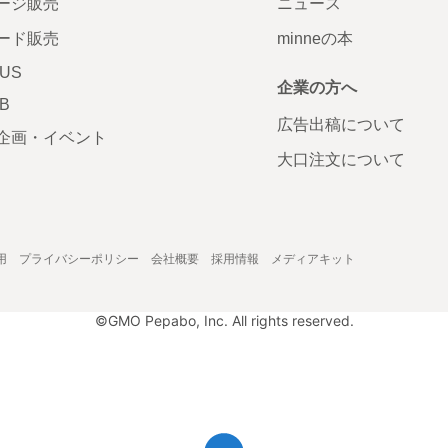
ージ販売
ニュース
ード販売
minneの本
LUS
企業の方へ
AB
広告出稿について
企画・イベント
大口注文について
用
プライバシーポリシー
会社概要
採用情報
メディアキット
©GMO Pepabo, Inc. All rights reserved.