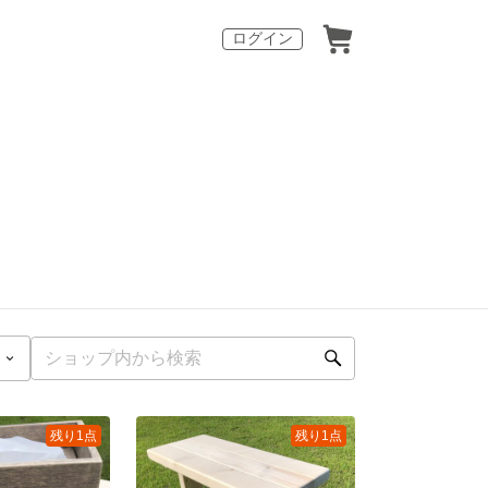
ログイン
残り1点
残り1点