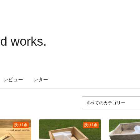
od works.
レビュー
レター
残り1点
残り1点