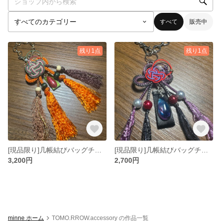
すべて
販売中
残り1点
残り1点
[現品限り]几帳結びバッグチャーム「几帳勉」 ブラウン(グラデーション)＋オレンジ
[現品限り]几帳結びバッグチャーム「几帳勉」 黒色＋紫色
3,200円
2,700円
minne ホーム
TOMO.RROW.accessory の作品一覧