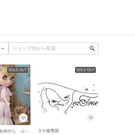
SOLD OUT
SOLD OUT
紫陽花のお庭でおめかし ぶどう染めセット
ラテ様専用