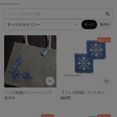
すべて
販売中
残り1点
フェズ刺繍のジュートバッグ
【フェズ刺繍】コースター：ベージュ/紺地/ビッグモチーフ/2枚セット
展示中
800円
残り1点
残り1点