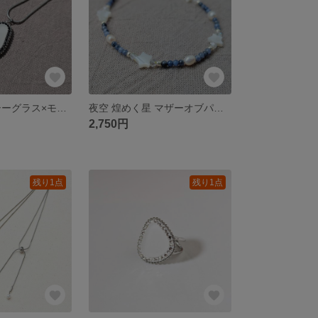
浜辺のしずく シーグラス×モノトーン 大人のためのスライドアジャスターロングペンダント
夜空 煌めく星 マザーオブパール 淡水パール ソーダライト ブレスレット サージカルステンレス
2,750円
残り1点
残り1点