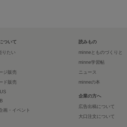
について
読みもの
で売りたい
minneとものづくりと
minne学習帖
ージ販売
ニュース
ード販売
minneの本
LUS
企業の方へ
AB
広告出稿について
企画・イベント
大口注文について