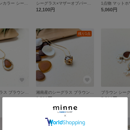
1点物 モノトーンカラー シーグラス ステンレス フリーサイズリング
シーグラス×マザーオブパール モノトーン パーティーショートネックレス ステンレス
12,100円
5,060円
残り1点
湘南産のシーグラス ブラウン 雫 ドロップ スライドロングペンダント
湘南産のシーグラス ブラウン べっ甲風 シェル 1粒 ペンダント
3,520円
5,500円
残り1点