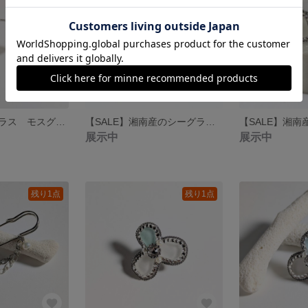
【再販】シーグラス モスグリーン パヴェバングル
【SALE】湘南産のシーグラスリング 薄青色 丸形 フリーサイズ対応
展示中
展示中
残り1点
残り1点