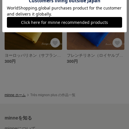
ヨーロッパリネン（サフラン）はぎれ
フレンチリネン（ロイヤルブルー）はぎれ
300円
300円
minne ホーム
Très mignon plus の作品一覧
minneを知る
minneについて