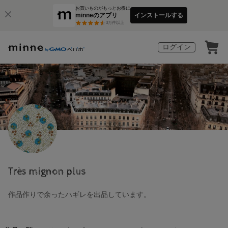
お買いものがもっとお得に
minneのアプリ
インストールする
3
万件以上
ログイン
Très mignon plus
作品作りで余ったハギレを出品しています。