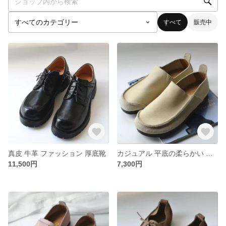
すべて
販売中
真皮 牛革 ファッション 厚底靴
カジュアル 平底の柔らかい 真皮単靴 牛皮靴
11,500円
7,300円