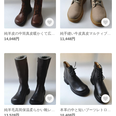
純羊皮の中筒真皮暖かくて広い毛レトロな靴
純手縫い牛皮真皮マルティブーツの中と丸短靴
14,048円
11,448円
純羊毛高筒保温柔らかい靴レトロカジュアル綿靴中靴本革
本革の中と短いブーツレトロな頭がやせて見える全皮短筒
13,528円
10,408円