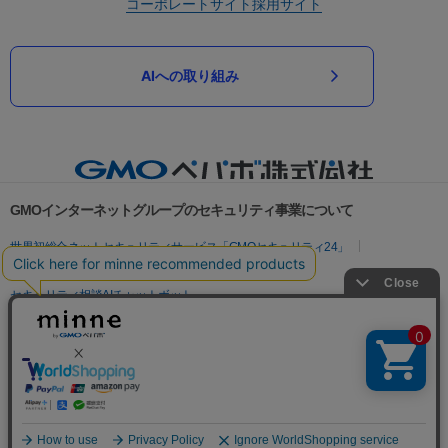
コーポレートサイト
採用サイト
AIへの取り組み
GMOインターネットグループのセキュリティ事業について
世界初総合ネットセキュリティサービス「GMOセキュリティ24」
パスワード漏洩診断
Webサイトリスク診断
セキュリティ相談AIチャットボット
実在証明・盗聴対策
サイバー攻撃対策（GMOサイバーセキュリティ byイエラエ）
サイバー攻撃対策（GMO Flatt Security）
なりすまし対策
セキュリティ事業の軌跡