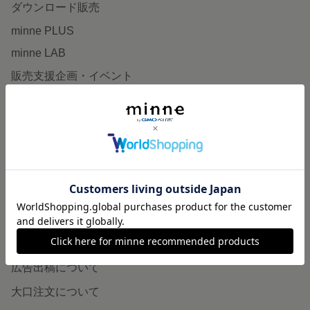
ダウンロード販売
minne PLUS
minne LAB
販売支援企画・イベント
読みもの
minneとものづくりと
minne学習帖
ニュース
minneの本
企業の方へ
広告出稿について
大口注文について