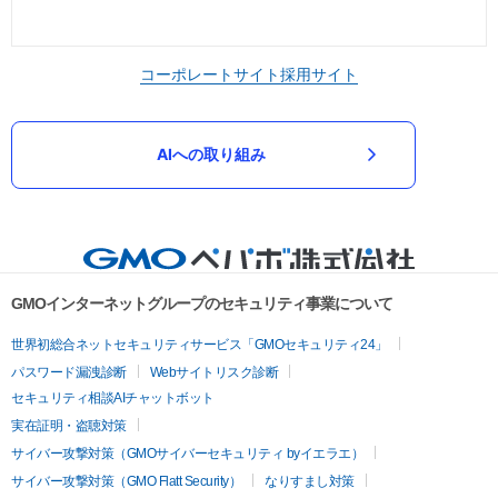
コーポレートサイト
採用サイト
AIへの取り組み
GMOインターネットグループのセキュリティ事業について
世界初総合ネットセキュリティサービス「GMOセキュリティ24」
パスワード漏洩診断
Webサイトリスク診断
セキュリティ相談AIチャットボット
実在証明・盗聴対策
サイバー攻撃対策（GMOサイバーセキュリティ byイエラエ）
サイバー攻撃対策（GMO Flatt Security）
なりすまし対策