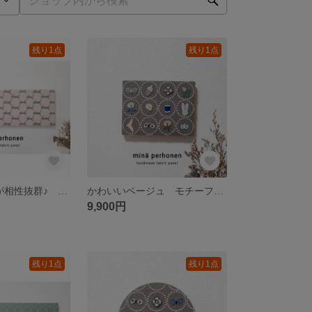
残り1点
残り1点
ピンク×ウサギが相性抜群♪ 大型 ミナペルホネン ファブリックパネル インテリア ランランラン ピンク 引っ越し祝い クリスマスプレゼント 誕生日プレゼント 北欧好き 刺繍
かわいいベージュ モチーフいっぱい チョウチョ スキップ ドングリ ミニ ファブリックパネル ミナペルホネン インテリア タンバリン 誕生日プレゼント
9,900円
残り1点
残り1点