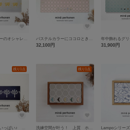
グレーとイエローのオシャレカラー♡ 刺繍 フォレストウィング チョウチョ ファブリックパネル ミナペルホネン ニッチ 玄関飾り 誕生日プレゼント 引っ越し祝い インテリア
パステルカラーにココロときめく♡ ミナペルホネン パネル インテリア タンバリン ピンク 北欧 花 かわいい オシャレ 北欧 プレゼント 誕生日 引っ越し祝い 新築祝い 出産祝い 開店祝い
32,100円
31,900円
残り1点
残り1点
林檎の木が幸せいっぱい♪ ネイビー生地にリンゴがよく映えます 引っ越し祝い 結婚祝い 誕生日プレゼント 壁掛け ファブリックパネル ミナペルホネン 北欧インテリア
洗練空間が叶う！ 上質 ホテルライク モチーフLampoシリーズ バードバードが可愛さ抜群♡ ベージュ ミナペルホネン ファブリックパネル インテリア タンバリン プレゼント 北欧