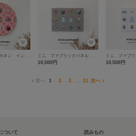
丸型 ミナペルホネン インテリアパネル ファブリックボード パネル タンバリン 赤 レッド 北欧インテリア 引っ越し祝い 誕生日プレゼント 玄関飾り 壁掛け 壁飾り ニッチ 刺繍
ミニ ファブリックパネル ミナペルホネン タンバリン トロール グレー 北欧 インテリア 花 キノコ ベリー プレゼント 壁飾り 壁掛け
10,500円
10,500円
前へ
1
2
3
11
次へ
...
について
読みもの