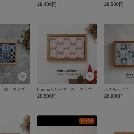
29,400円
29,500円
Lampoシリーズ 柄 ファブリックパネル ミナペルホネン フォレストタイル forest tile ネイビー インテリア プレゼント 贈り物 北欧 引っ越し祝い 新築祝い
Lampoシリーズ 柄 ファブリックパネル ミナペルホネン ランランラン ウサギ ピンク プレゼント お祝い 北欧 クリスマス 上質 高級感 オシャレ 桜 動物 新築祝い
29,500円
28,900円
残り1点