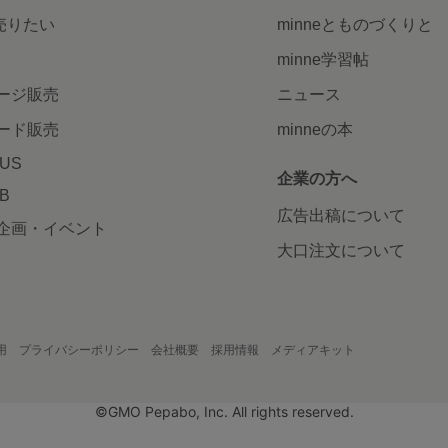
で売りたい
minneとものづくりと
minne学習帖
ージ販売
ニュース
ード販売
minneの本
LUS
企業の方へ
AB
広告出稿について
企画・イベント
大口注文について
用
プライバシーポリシー
会社概要
採用情報
メディアキット
©GMO Pepabo, Inc. All rights reserved.