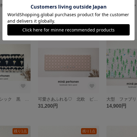
ファブリックパネル ミナペルホネン ワンデイ ライトグレー 大型 北欧 壁掛け
ホワイトタンバリンが素敵 ファブリックパネル ミナペルホネン 北欧インテリア 白 プレゼント 誕生日 ニッチ 玄関飾り リビングインテリア
9,400円
18,800円
残り1点
残り1点
オシャレ 夏 シック 黒 モノクロ 大型 ファブリックパネル ミナペルホネン シーレース 波 引っ越し祝い 誕生日プレゼント
可愛さあふれる♡ 北欧 ピンク 柔らか かわいい ファブリックパネル ミナペルホネン インテリア タンバリン choucho skip オシャレ 誕生日プレゼント 壁掛け 壁飾り 引っ越し祝い 開店
31,200円
14,900円
残り1点
残り1点