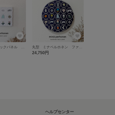
ミニ ファブリックパネル ミナペルホネン タンバリン トロール 白 ホワイト 北欧 インテリア 花 キノコ ベリー 玄関飾り
丸型 ミナペルホネン ファブリックパネル インテリア タンバリン ネイビー トロール スキップ チョウチョ ドングリ キノコ モチーフ ピーハ ウサギ 花 引っ越し祝い 誕生日 北欧 カラフル
24,750円
ヘルプセンター