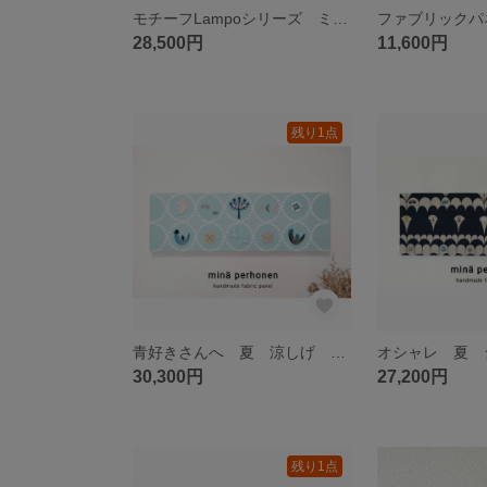
モチーフLampoシリーズ ミナペルホネン ファブリックパネル インテリア タンバリン イエロー 黄 プレゼント 北欧 チョウチョ ボビン 花
28,500円
11,600円
残り1点
青好きさんへ 夏 涼しげ 北欧 ミナペルホネン ブルー 青 チョウチョ トロール ツイッター 大型 レースタンバリン パネル
30,300円
27,200円
残り1点