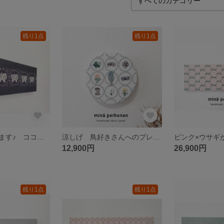
残り1点
残り1点
白壁によく映えます♪ ココロときめく刺繍の美しさを堪能✨ フォレストウィング パネル ミナペルホネン インテリア 玄関飾り リビング飾り ダイニング飾り グレー
涼しげ 鳥好きさんへのプレゼントにも♡ ミナペルホネン パネル 北欧インテリア タンバリン ホワイト 白 ミント ミントブルー シンフォニー スキップ チョウチョ 花 鳥
12,900円
26,900円
残り1点
残り1点