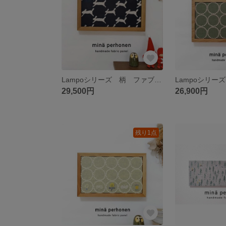
Lampoシリーズ 柄 ファブリックパネル ミナペルホネン ランランラン ウサギ ネイビー プレゼント お祝い 北欧 クリスマス 上質 高級感 オシャレ 桜 動物 新築祝い
29,500円
26,900円
残り1点