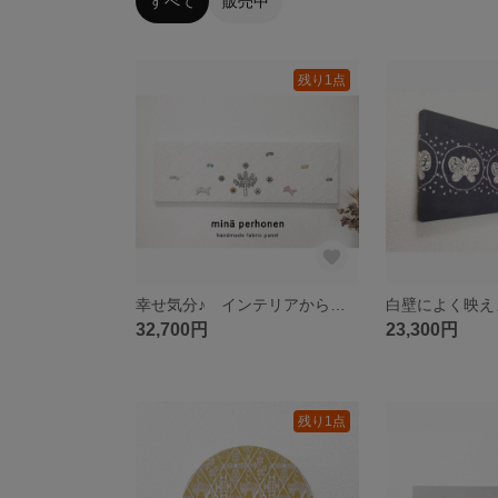
すべて
販売中
残り1点
幸せ気分♪ インテリアから涼しさを アートのようなパネル 大型 ファブリックパネル ミナペルホネン タンバリン 白 リンゴ ウサギ 花 チョウチョ 玄関飾り リビング飾り プレゼント インテリア
32,700円
23,300円
残り1点