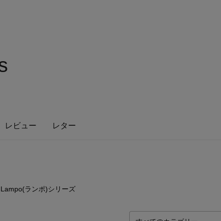
s
レビュー
レター
11
点
Lampo(ランポ)シリーズ