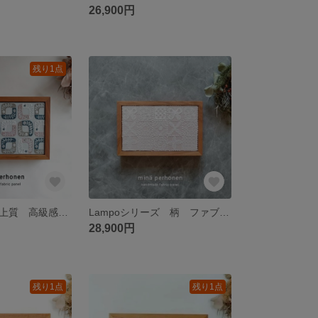
26,900円
残り1点
ホテルライク 上質 高級感 オシャレ モダンインテリア Lampoシリーズ ミナペルホネン ファブリックパネル ロロ ライトブルー インテリア プレゼント 北欧
Lampoシリーズ 柄 ファブリックパネル ミナペルホネン フォレストタイル forest tile ライトベージュ インテリア プレゼント 贈り物 北欧 引っ越し祝い 新築祝い
28,900円
残り1点
残り1点