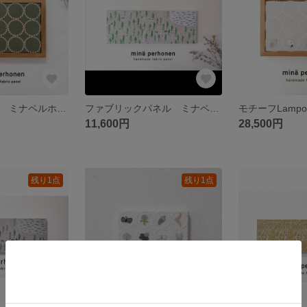
Lampoシリーズ ミナペルホネン ファブリックパネル インテリア tambourine タンバリン プレゼント 北欧 お祝い プレゼント クリスマス グリーン 緑
ファブリックパネル ミナペルホネン ボード ワンデイ 白 大型 北欧 壁掛け
11,600円
28,500円
残り1点
残り1点