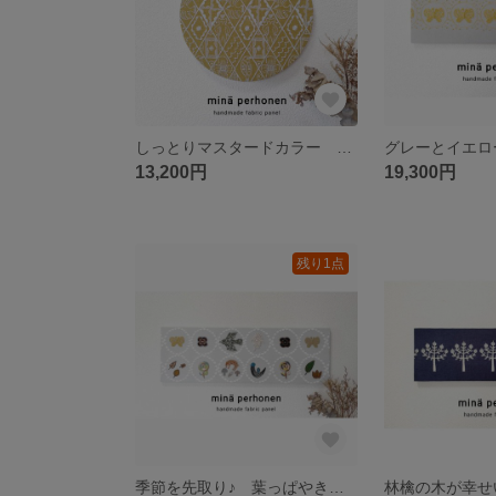
しっとりマスタードカラー 刺繍にときめく☆ ミナペルホネン シンフォニー 刺繍 丸型 パネル マスタードイエロー 鳥 猫 動物 北欧 インテリア プレゼント 玄関飾り 新築祝い
13,200円
19,300円
残り1点
季節を先取り♪ 葉っぱやきのこが可愛い✨ 秋冬 レースタンバリン ファブリックパネル ミナペルホネン インテリア 北欧 刺繍 玄関飾り リビングインテリア プレゼント 鳥 チョウチョ バラ 自然