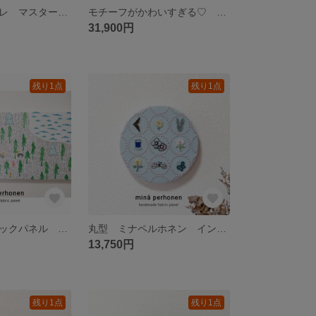
大人色 オシャレ マスタード シンフォニー ファブリックパネル ミナペルホネン 玄関 ニッチ インテリア 北欧 鳥 猫 イエロー 引っ越し祝い 新築祝い 開業祝い
モチーフがかわいすぎる♡ カラフル オシャレ 大型 ファブリックパネル ミナペルホネン タンバリン ホワイト 引っ越し祝い 開店祝い 誕生日プレゼント 玄関飾り 壁飾り インテリア
31,900円
残り1点
残り1点
大型 ファブリックパネル ミナペルホネン ワンデイ トロール 白 ホワイト 北欧 森 湖 リラックス インテリア
丸型 ミナペルホネン インテリアパネル ファブリックボード パネル タンバリン ブルー ピンク 北欧インテリア 贈り物 オシャレ 爽やか 引っ越し祝い 誕生日プレゼント 開店祝い
13,750円
残り1点
残り1点