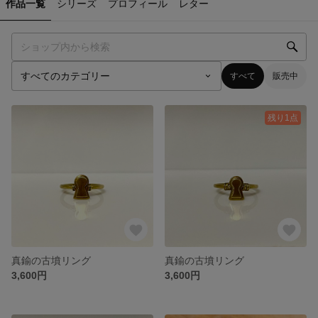
作品一覧
シリーズ
プロフィール
レター
すべて
販売中
残り1点
真鍮の古墳リング
真鍮の古墳リング
3,600円
3,600円