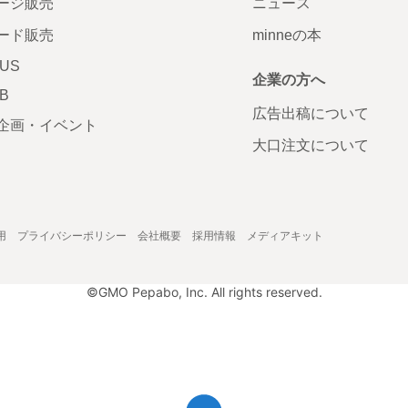
ージ販売
ニュース
ード販売
minneの本
LUS
企業の方へ
AB
広告出稿について
企画・イベント
大口注文について
用
プライバシーポリシー
会社概要
採用情報
メディアキット
©GMO Pepabo, Inc. All rights reserved.