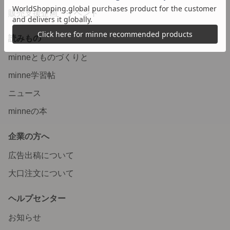
販売支援企画・イベント
読みもの
minneとものづくりと
minne学習帖
ニュース
minneの本
企業の方へ
広告出稿について
大口注文について
ヘルプセンター
お知らせ