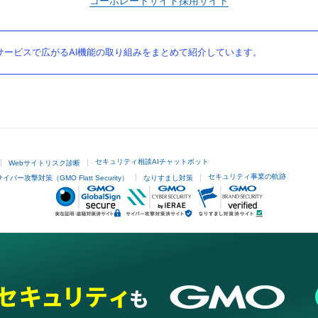
コーポレートサイト
採用サイト
ービスで広がるAI機能の取り組みをまとめて紹介しています。
セキュリティ相談AIチャットボット
Webサイトリスク診断
セキュリティ事業の軌跡
サイバー攻撃対策（GMO Flatt Security）
なりすまし対策