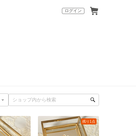
ログイン
残り1点