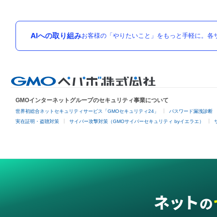
AIへの取り組み
お客様の「やりたいこと」をもっと手軽に。各サ
GMOインターネットグループのセキュリティ事業について
世界初総合ネットセキュリティサービス「GMOセキュリティ24」
パスワード漏洩診断
実在証明・盗聴対策
サイバー攻撃対策（GMOサイバーセキュリティ byイエラエ）