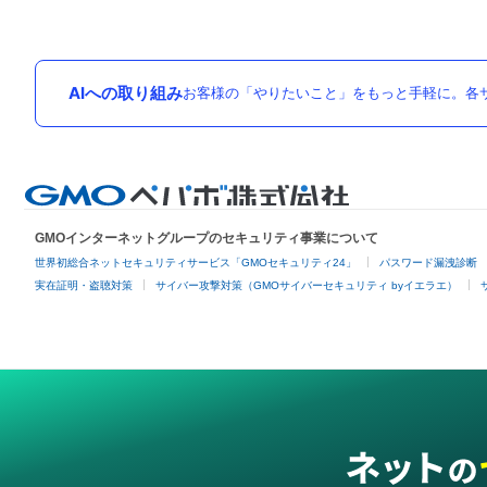
AIへの取り組み
お客様の「やりたいこと」をもっと手軽に。各サ
GMOインターネットグループのセキュリティ事業について
世界初総合ネットセキュリティサービス「GMOセキュリティ24」
パスワード漏洩診断
実在証明・盗聴対策
サイバー攻撃対策（GMOサイバーセキュリティ byイエラエ）