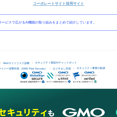
コーポレートサイト
採用サイト
ービスで広がるAI機能の取り組みをまとめて紹介しています。
セキュリティ相談AIチャットボット
Webサイトリスク診断
セキュリティ事業の軌跡
サイバー攻撃対策（GMO Flatt Security）
なりすまし対策