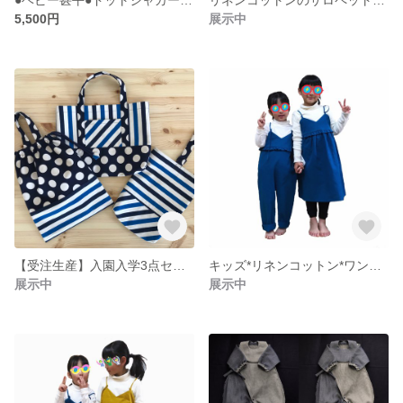
5,500円
展示中
【受注生産】入園入学3点セット
キッズ*リネンコットン*ワンピース*サロペット
展示中
展示中