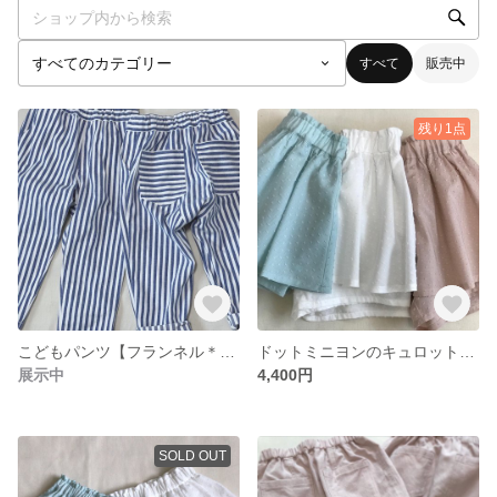
すべて
販売中
残り1点
こどもパンツ【フランネル＊ストライプ】
ドットミニヨンのキュロットスカート【グレイッシュピンク】
展示中
4,400円
SOLD OUT