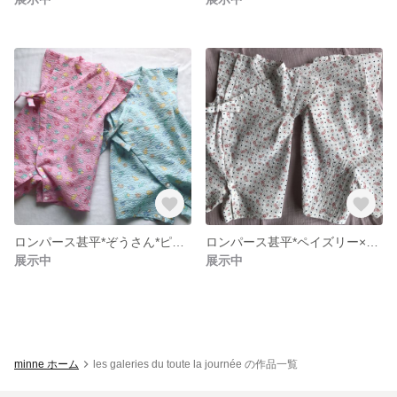
ロンパース甚平*ぞうさん*ピンク
ロンパース甚平*ペイズリー×ドット
展示中
展示中
minne ホーム
les galeries du toute la journée の作品一覧