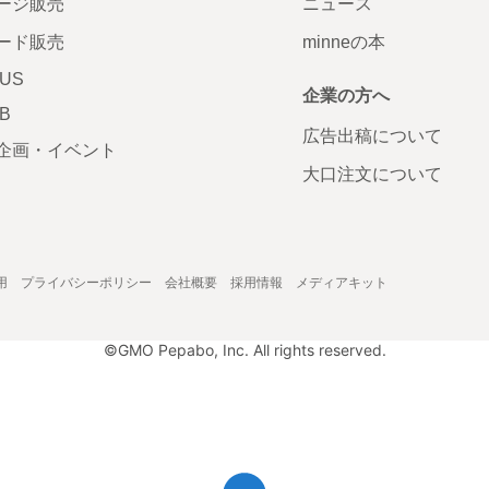
ージ販売
ニュース
ード販売
minneの本
LUS
企業の方へ
AB
広告出稿について
企画・イベント
大口注文について
用
プライバシーポリシー
会社概要
採用情報
メディアキット
©GMO Pepabo, Inc. All rights reserved.