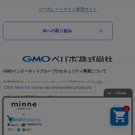
コーポレートサイト
採用サイト
AIへの取り組み
GMOインターネットグループのセキュリティ事業について
世界初総合ネットセキュリティサービス「GMOセキュリティ24」
パスワード漏洩診断
Webサイトリスク診断
セキュリティ相談AIチャットボット
実在証明・盗聴対策
サイバー攻撃対策（GMOサイバーセキュリティ byイエラエ）
サイバー攻撃対策（GMO Flatt Security）
なりすまし対策
セキュリティ事業の軌跡