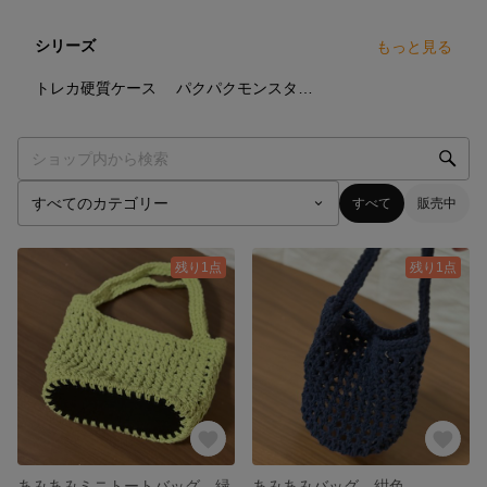
シリーズ
もっと見る
19
点
32
点
トレカ硬質ケース
パクパクモンスターシリーズ
すべて
販売中
残り1点
残り1点
あみあみミニトートバッグ 緑
あみあみバッグ 紺色