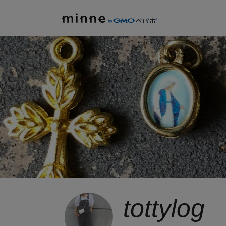
tottylog