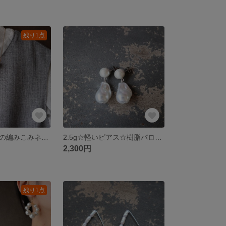
残り1点
コットンパールの編みこみネックレス(ブラウンゴールド)(No.21-01)
2.5g☆軽いピアス☆樹脂バロックパール✖︎コットンパールmixピアス
2,300円
残り1点