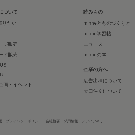
について
読みもの
で売りたい
minneとものづくりと
minne学習帖
ージ販売
ニュース
ード販売
minneの本
LUS
企業の方へ
AB
広告出稿について
企画・イベント
大口注文について
用
プライバシーポリシー
会社概要
採用情報
メディアキット