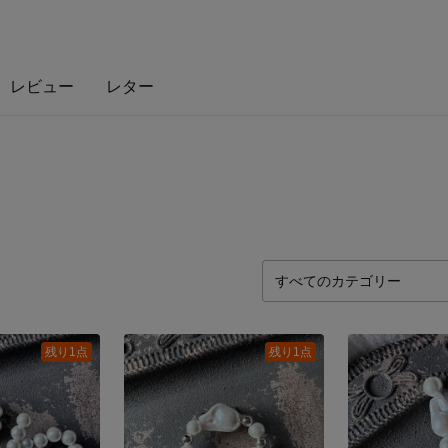
レビュー
レター
残り1点
残り1点