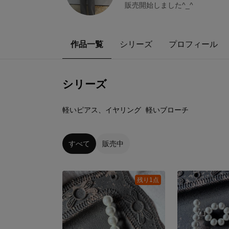
販売開始しました^_^
作品一覧
シリーズ
プロフィール
シリーズ
4
点
7
点
軽いピアス、イヤリング
軽いブローチ
すべて
販売中
残り1点