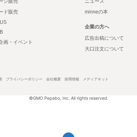
ージ販売
ニュース
ード販売
minneの本
LUS
企業の方へ
AB
広告出稿について
企画・イベント
大口注文について
用
プライバシーポリシー
会社概要
採用情報
メディアキット
©GMO Pepabo, Inc. All rights reserved.