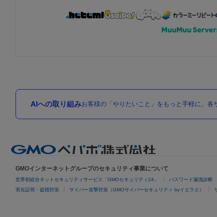
AIへの取り組み
お客様の「やりたいこと」をもっと手軽に。各サ
GMOインターネットグループのセキュリティ事業について
世界初総合ネットセキュリティサービス「GMOセキュリティ24」
パスワード漏洩診断
実在証明・盗聴対策
サイバー攻撃対策（GMOサイバーセキュリティ byイエラエ）