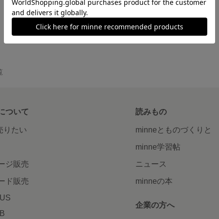
覧
について
読みもの
で売りたい
minneとものづくりと
minne学習帖
ージ販売
ニュース
ード販売
minneの本
LUS
企業の方へ
AB