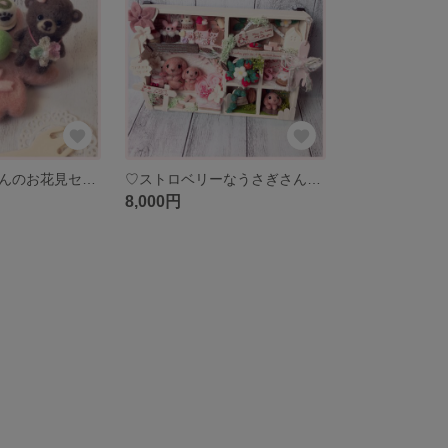
♡ちびくまちゃんのお花見セット♡ 桜 お花見 羊毛フェルト ミニチュア ナチュラル雑貨 インテリア
♡ストロベリーなうさぎさんBOX ♡ 羊毛フェルト ミニチュア ナチュラル雑貨 インテリア 壁掛け
8,000円