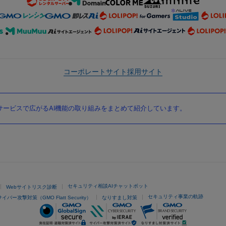
コーポレートサイト
採用サイト
ービスで広がるAI機能の取り組みをまとめて紹介しています。
セキュリティ相談AIチャットボット
Webサイトリスク診断
セキュリティ事業の軌跡
サイバー攻撃対策（GMO Flatt Security）
なりすまし対策