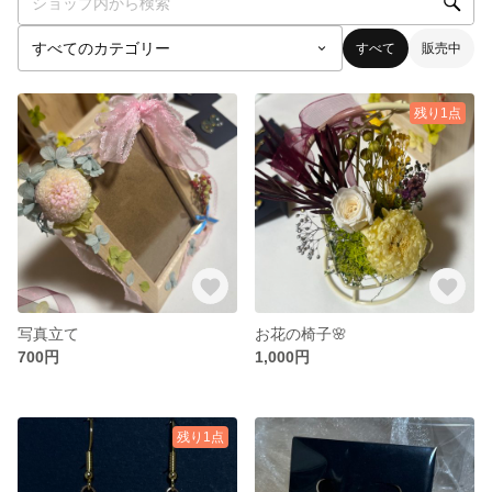
すべて
販売中
残り1点
写真立て
お花の椅子🌸
700円
1,000円
残り1点