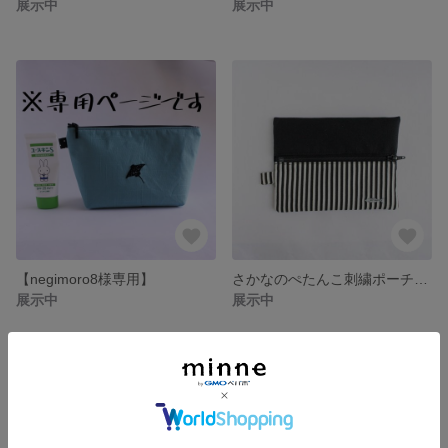
展示中
展示中
【negimoro8様専用】
さかなのぺたんこ刺繍ポーチ＜イワシ＞
展示中
展示中