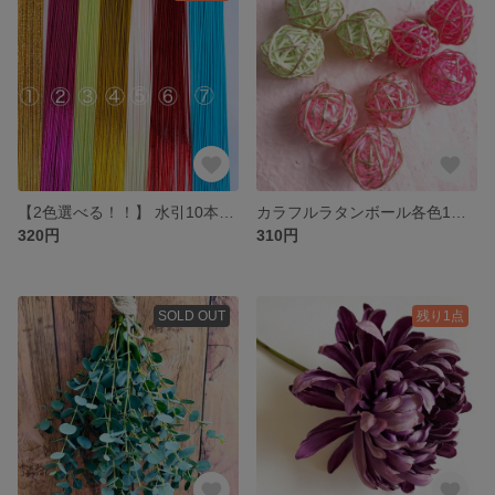
【2色選べる！！】 水引10本×2セット. na
カラフルラタンボール各色1個入り(ピンク、サクラピンク、ライトグリーン3個入り)
320円
310円
SOLD OUT
残り1点