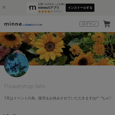
お買いものがもっとお得に
minneのアプリ
インストールする
3
万件以上
ログイン
Flowershop teto
7月はイベントの為、販売をお休みさせていただきます(ღ*ˇ ˇ*)｡o♡