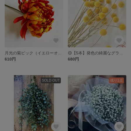
月光の菊ピック（イエローオレンジ） アーティフィシャルフラワー
🟡【5本】発色の綺麗なグラスぺディア（国産） kan
610円
680円
SOLD OUT
残り1点