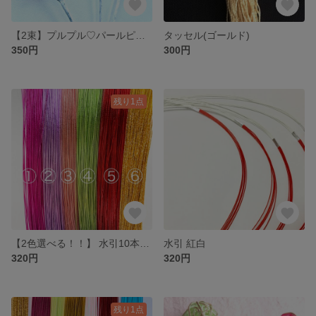
【2束】プルプル♡パールピンクのハートピック so
タッセル(ゴールド)
350円
300円
残り1点
【2色選べる！！】 水引10本×2セット. na
水引 紅白
320円
320円
残り1点