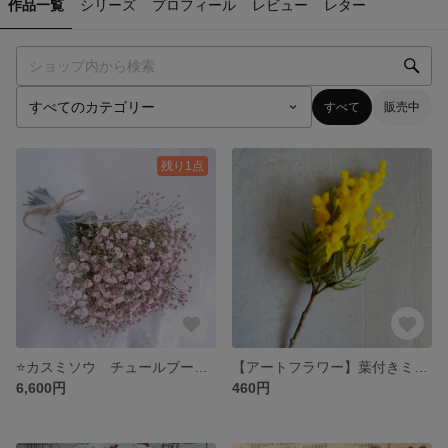
作品一覧
シリーズ
プロフィール
レビュー
レター
すべて
販売中
残り1点
⭐️カスミソウ チュールブーケ 桜ピンク ♪魅力的でボリューム たぷり大好評 🌟
【アートフラワー】葉付きミモザ 1本
6,600円
460円