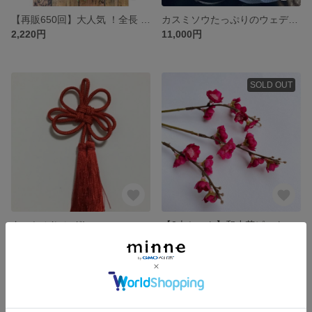
【再販650回】大人気 ！全長 50cm！！ ボリュームたっぷりグニユーカリスワッグ
カスミソウたっぷりのウェディングブーケ
2,220円
11,000円
SOLD OUT
タッセル(レンド)
【3本セット】和小花ピック（紅） アーティフィシャルフラワー
300円
320円
SOLD OUT
SOLD OUT