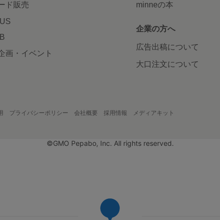
ード販売
minneの本
LUS
企業の方へ
AB
広告出稿について
企画・イベント
大口注文について
用
プライバシーポリシー
会社概要
採用情報
メディアキット
©GMO Pepabo, Inc. All rights reserved.