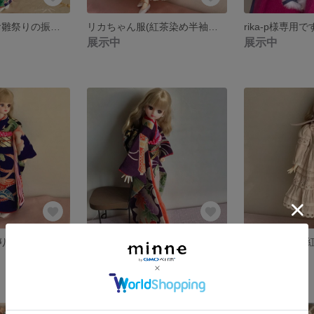
リカちゃん服(お雛祭りの振り袖)
リカちゃん服(紅茶染め半袖ワンピース)
rika-p様専用
展示中
展示中
り袖
リカちゃんのお着物
展示中
展示中