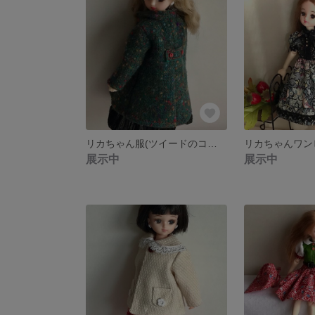
リカちゃん服(ツイードのコート)
リカちゃんワン
展示中
展示中