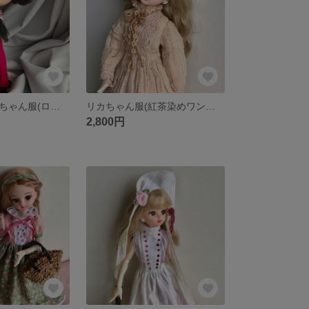
ブライス・リカちゃん服(ローズピンクの麻のワイドパンツセット)
リカちゃん服(紅茶染めワンピース)
2,800円