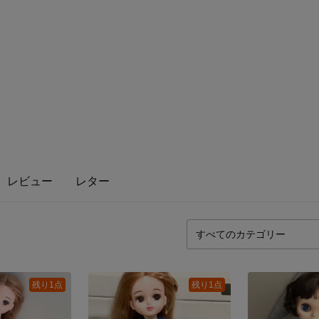
レビュー
レター
残り1点
残り1点