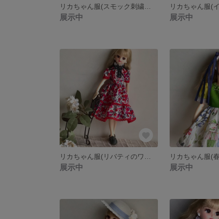
リカちゃん服(スモック刺繍のワンピース)
展示中
展示中
リカちゃん服(リバティのワンピース)
リカちゃん服(
展示中
展示中