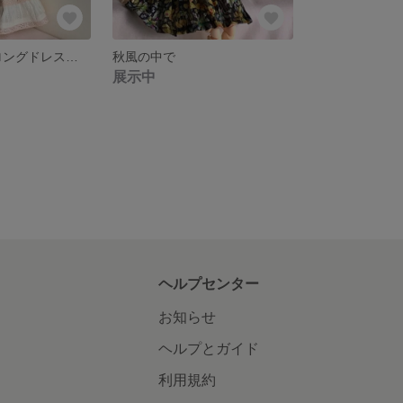
リカちゃん服(ロングドレスは生成り色)
秋風の中で
展示中
ヘルプセンター
お知らせ
ヘルプとガイド
利用規約