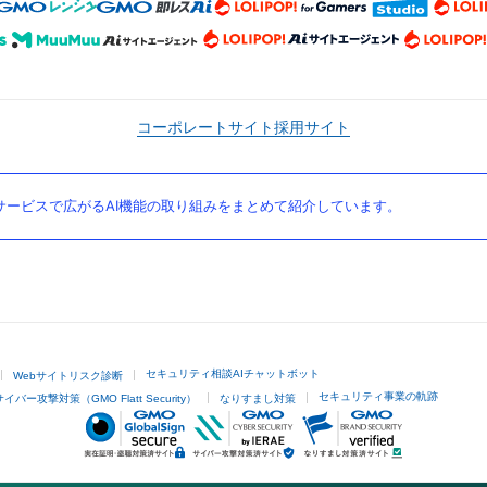
コーポレートサイト
採用サイト
ービスで広がるAI機能の取り組みをまとめて紹介しています。
セキュリティ相談AIチャットボット
Webサイトリスク診断
セキュリティ事業の軌跡
サイバー攻撃対策（GMO Flatt Security）
なりすまし対策