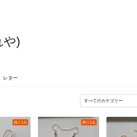
や)
レター
残り1点
残り1点