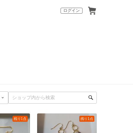
ログイン
残り1点
残り1点