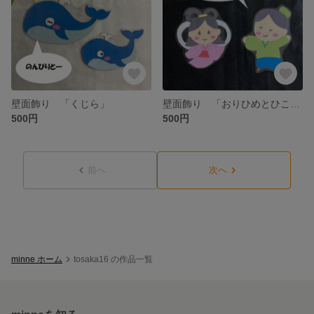
壁面飾り 「くじら」
壁面飾り 「おりひめとひこぼし」
500円
500円
前へ
次へ
minne ホーム
tosaka16 の作品一覧