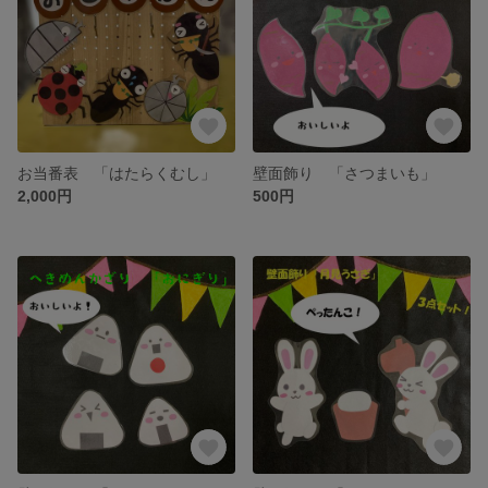
お当番表 「はたらくむし」
壁面飾り 「さつまいも」
2,000円
500円