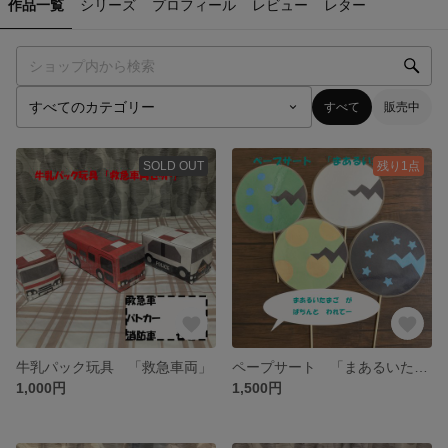
作品一覧
シリーズ
プロフィール
レビュー
レター
すべて
販売中
SOLD OUT
残り1点
牛乳パック玩具 「救急車両」
ペープサート 「まあるいたまご」
1,000円
1,500円