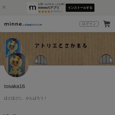
お買いものがもっとお得に
minneのアプリ
インストールする
3
万件以上
ログイン
tosaka16
ほどほどに、がんばろう！