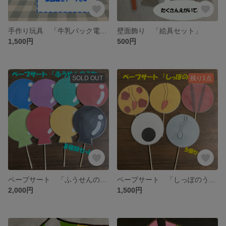
手作り玩具 「牛乳パック電車」１
壁面飾り 「絵具セット」
1,500円
500円
SOLD OUT
残り1点
ペープサート 「ふうせんのうた」
ペープサート 「しっぽのうた」
2,000円
1,500円