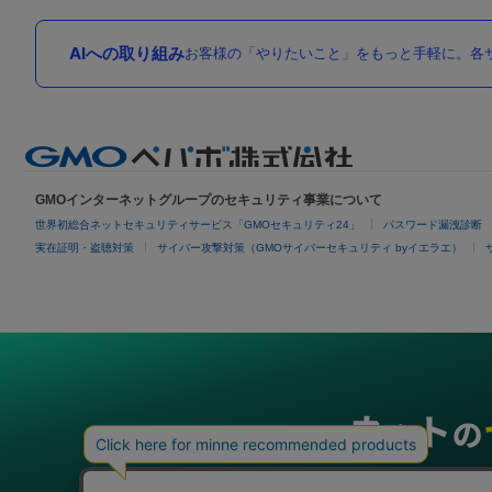
AIへの取り組み
お客様の「やりたいこと」をもっと手軽に。各サ
GMOインターネットグループのセキュリティ事業について
世界初総合ネットセキュリティサービス「GMOセキュリティ24」
パスワード漏洩診断
実在証明・盗聴対策
サイバー攻撃対策（GMOサイバーセキュリティ byイエラエ）