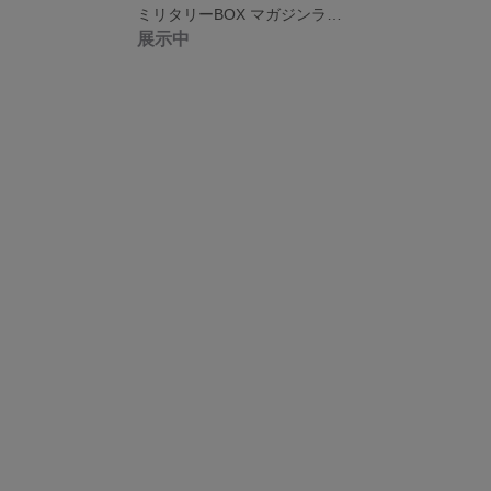
ミリタリーBOX マガジンラック 調味料
展示中