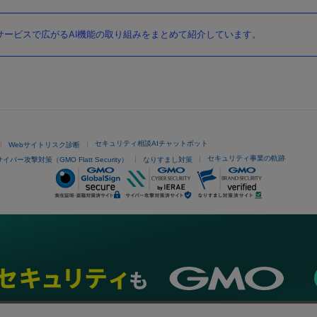
ービスで広がるAI機能の取り組みをまとめて紹介しています。
セキュリティ相談AIチャットボット
Webサイトリスク診断
セキュリティ事業の軌跡
サイバー攻撃対策（GMO Flatt Security）
なりすまし対策