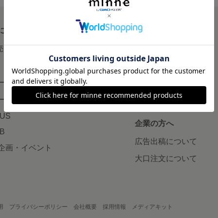
について
読みもの
で売りたい
minneとものづくりと
minne学習帖
ージ販売
ニュース
ード販売
minneの本
LUS
企業の方へ
AB
広告出稿について
企画・イベント
大口注文について
用
プライバシーポリシー
会社概要
採用情報
メディアキット