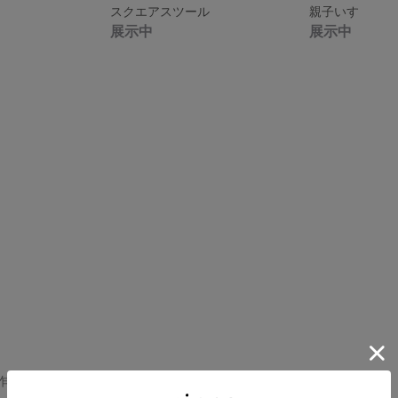
スクエアスツール
親子いす
展示中
展示中
 の作品一覧