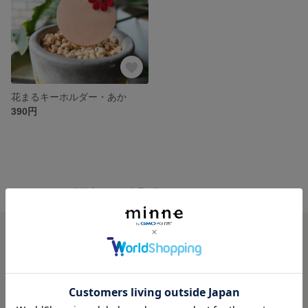
花まるキーホルダー・あか
390円
minne ホーム
革工房torogi の作品一覧
minneを知る
minneについて
minneで買いたい