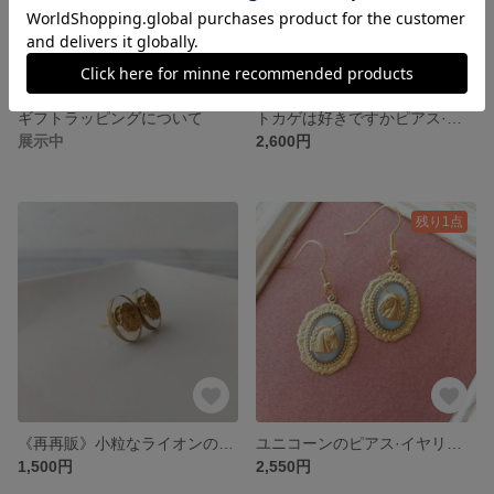
ギフトラッピングについて
トカゲは好きですかピアス·イヤリング
展示中
2,600円
残り1点
《再再販》小粒なライオンのピアス·ノンホールピアス
ユニコーンのピアス·イヤリング
1,500円
2,550円