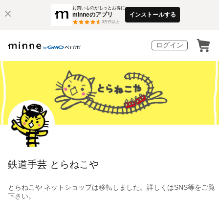
お買いものがもっとお得に
minneのアプリ
インストールする
3
万件以上
ログイン
鉄道手芸 とらねこや
とらねこや ネットショップは移転しました。詳しくはSNS等をご覧
下さい。