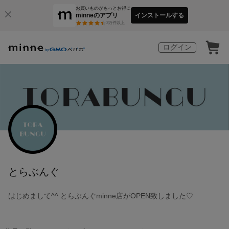
お買いものがもっとお得に
minneのアプリ
インストールする
3
万件以上
ログイン
とらぶんぐ
はじめまして^^ とらぶんぐminne店がOPEN致しました♡