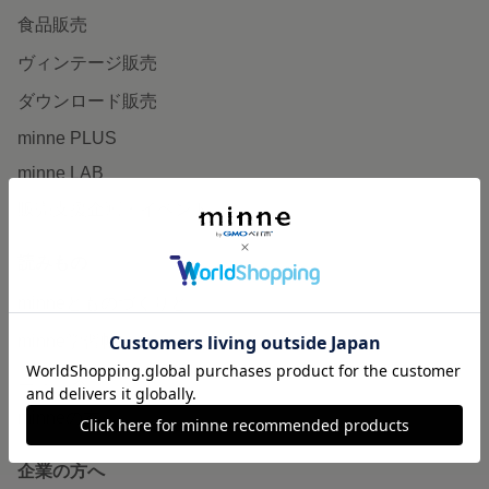
食品販売
ヴィンテージ販売
ダウンロード販売
minne PLUS
minne LAB
販売支援企画・イベント
読みもの
minneとものづくりと
minne学習帖
ニュース
minneの本
企業の方へ