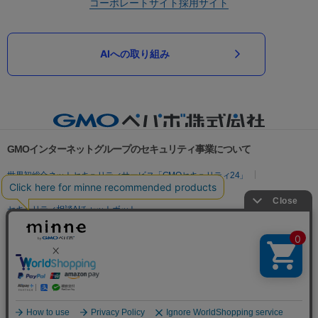
コーポレートサイト
採用サイト
AIへの取り組み
GMOインターネットグループのセキュリティ事業について
世界初総合ネットセキュリティサービス「GMOセキュリティ24」
パスワード漏洩診断
Webサイトリスク診断
セキュリティ相談AIチャットボット
実在証明・盗聴対策
サイバー攻撃対策（GMOサイバーセキュリティ byイエラエ）
サイバー攻撃対策（GMO Flatt Security）
なりすまし対策
セキュリティ事業の軌跡