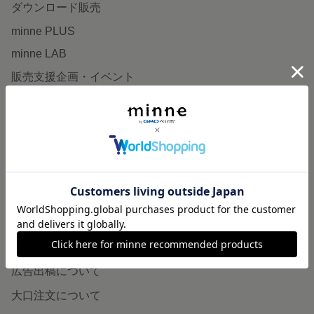
ダウンロード販売
minne PLUS
minne LAB
販売支援企画・イベント
読みもの
minneとものづくりと
minne学習帖
ニュース
minneの本
企業の方へ
広告出稿について
大口注文について