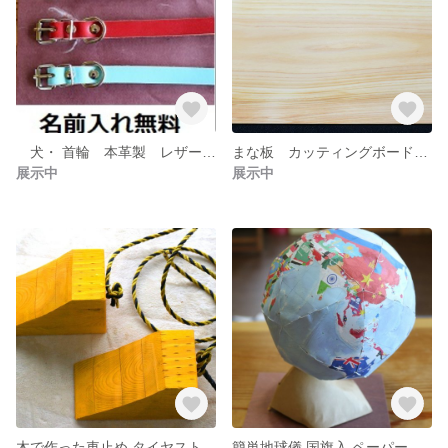
犬・ 首輪 本革製 レザー 名入れ無料 サイズ パピー、ミニチュア犬用
まな板 カッティングボード 木製 ひのき一枚板 卓上用
展示中
展示中
木で作った車止め タイヤストッパー坂道駐車用 黄色
簡単地球儀 国旗入 ペーパークラフト サイズ直径21センチ