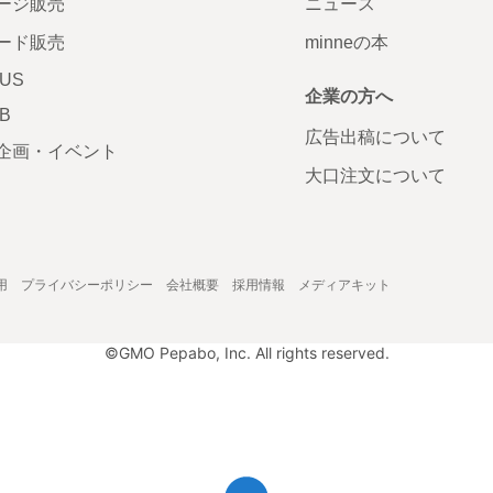
ージ販売
ニュース
ード販売
minneの本
LUS
企業の方へ
AB
広告出稿について
企画・イベント
大口注文について
用
プライバシーポリシー
会社概要
採用情報
メディアキット
©GMO Pepabo, Inc. All rights reserved.