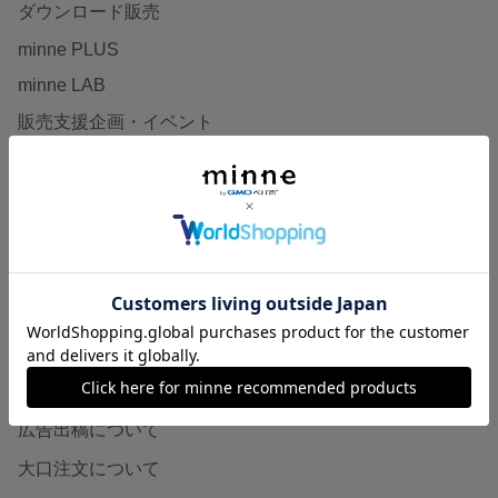
ダウンロード販売
minne PLUS
minne LAB
販売支援企画・イベント
読みもの
minneとものづくりと
minne学習帖
ニュース
minneの本
企業の方へ
広告出稿について
大口注文について