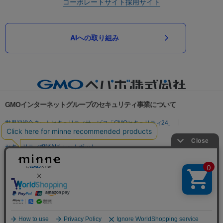
コーポレートサイト
採用サイト
AIへの取り組み
GMOインターネットグループのセキュリティ事業について
世界初総合ネットセキュリティサービス「GMOセキュリティ24」
パスワード漏洩診断
Webサイトリスク診断
セキュリティ相談AIチャットボット
実在証明・盗聴対策
サイバー攻撃対策（GMOサイバーセキュリティ byイエラエ）
サイバー攻撃対策（GMO Flatt Security）
なりすまし対策
セキュリティ事業の軌跡