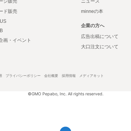
ージ販売
ニュース
ード販売
minneの本
LUS
企業の方へ
AB
広告出稿について
企画・イベント
大口注文について
用
プライバシーポリシー
会社概要
採用情報
メディアキット
©GMO Pepabo, Inc. All rights reserved.