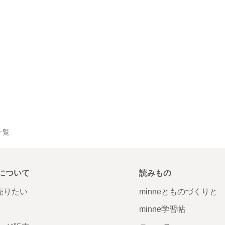
一覧
について
読みもの
で売りたい
minneとものづくりと
minne学習帖