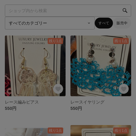
すべて
販売中
残り1点
残り1点
レース編みピアス
レースイヤリング
550円
550円
残り1点
残り1点