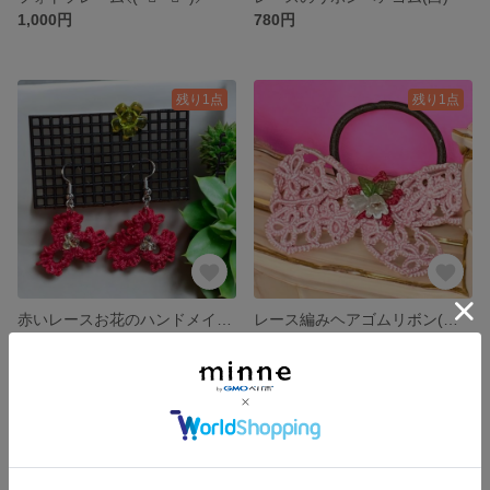
1,000円
780円
残り1点
残り1点
赤いレースお花のハンドメイドピアス
レース編みヘアゴムリボン(ピンク)
550円
550円
残り1点