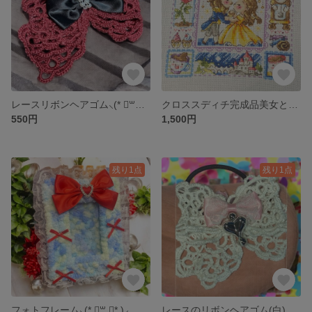
レースリボンヘアゴム⸜(* ॑꒳ ॑* )⸝
クロススディチ完成品美女と野獣(即日発送)
550円
1,500円
残り1点
残り1点
フォトフレーム⸜(* ॑꒳ ॑* )⸝
レースのリボンヘアゴム(白)