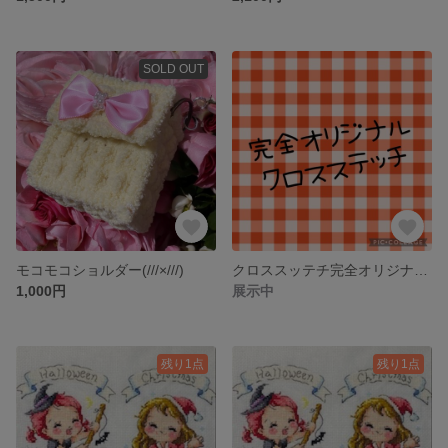
SOLD OUT
モコモコショルダー(///×///)
クロススッテチ完全オリジナル制作
1,000円
展示中
残り1点
残り1点