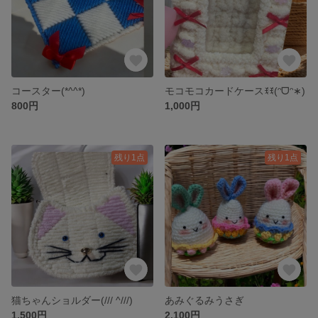
コースター(*^^*)
モコモコカードケースꉂꉂ(ᵔᗜᵔ∗)
800円
1,000円
残り1点
残り1点
猫ちゃんショルダー(/// ^///)
あみぐるみうさぎ
1,500円
2,100円