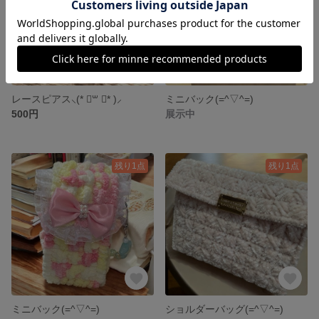
レースピアス⸜(* ॑꒳ ॑* )⸝
ミニバック(=^▽^=)
500円
展示中
残り1点
残り1点
ミニバック(=^▽^=)
ショルダーバッグ(=^▽^=)