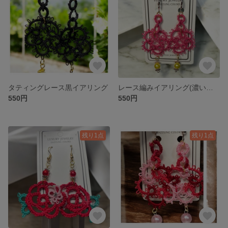
タティングレース黒イアリング
レース編みイアリング(濃いピンク)
550円
550円
残り1点
残り1点