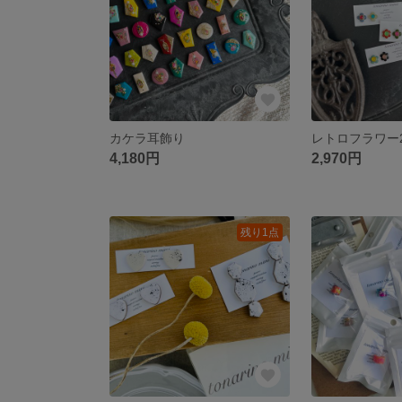
カケラ耳飾り
レトロフラワー
4,180円
2,970円
残り1点