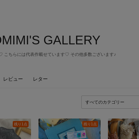
MIMI'S GALLERY
A356♡ こちらには代表作載せています♡ その他多数ございます♪
レビュー
レター
残り1点
残り1点