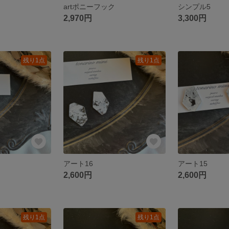
artポニーフック
シンプル5
2,970円
3,300円
残り1点
残り1点
アート16
アート15
2,600円
2,600円
残り1点
残り1点