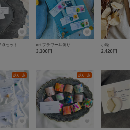
2点セット
art フラワー耳飾り
小粒
3,300円
2,420円
残り1点
残り1点