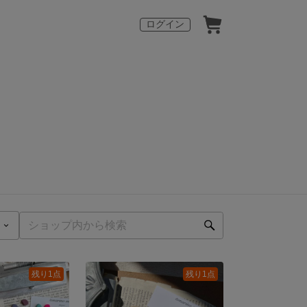
ログイン
残り1点
残り1点