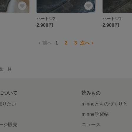
ハート♡2
ハート♡1
2,900円
2,900円
前へ
1
2
3
次へ
の作品一覧
について
読みもの
で売りたい
minneとものづくりと
minne学習帖
ージ販売
ニュース