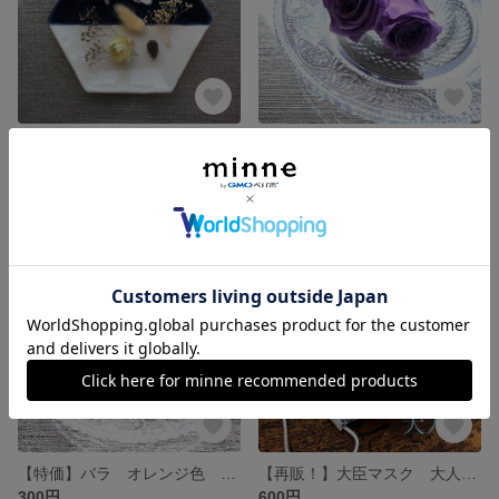
ホワイト 花材 セット かすみ草 あじさい 小分け
【特価】バラ ラベンダー色 ２輪 花材
400円
300円
SOLD OUT
SOLD OUT
【特価】バラ オレンジ色 ２輪 花材
【再販！】大臣マスク 大人用 眼鏡が曇らない 男性にもおすすめ 北欧
300円
600円