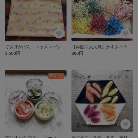
てさげかばん レッスンバック 絵本袋 お着替え 幼稚園 入園入学 手提げバック 保育園 ハンドメイド
【再販♡大人気】かすみそう７色セット 花材 小分け
1,500円
800円
残り1点
アジサイの花びら パーツ 30枚×3色セット 可愛い小分け❤︎ 花材 素材
ラグラス 各色 ５本 花材 小分け ピンク オレンジ