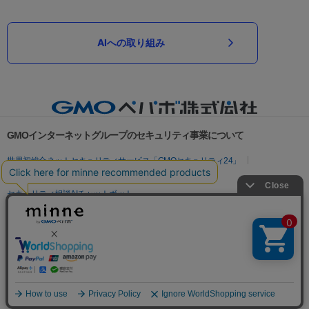
AIへの取り組み
GMOインターネットグループのセキュリティ事業について
世界初総合ネットセキュリティサービス「GMOセキュリティ24」
パスワード漏洩診断
Webサイトリスク診断
セキュリティ相談AIチャットボット
実在証明・盗聴対策
サイバー攻撃対策（GMOサイバーセキュリティ byイエラエ）
サイバー攻撃対策（GMO Flatt Security）
なりすまし対策
セキュリティ事業の軌跡