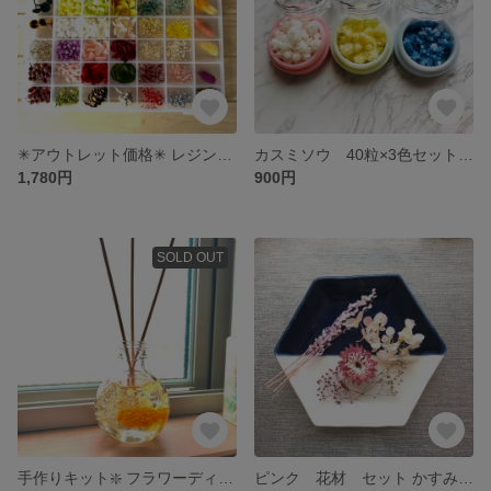
✳︎アウトレット価格✳︎ レジン用 プリザーブドフラワー アソート 特価 花材 小分け アクセサリー素材
カスミソウ 40粒×3色セット ケース付き 可愛い小分け❤︎ 素材 花材
1,780円
900円
SOLD OUT
手作りキット❇️ フラワーディフューザー Autumn🍂
ピンク 花材 セット かすみ草 あじさい 小分け キット