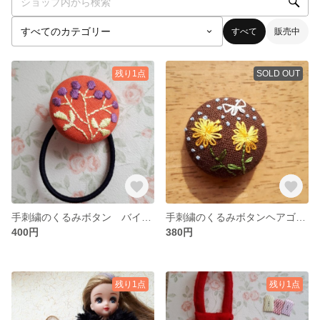
すべて
販売中
残り1点
SOLD OUT
手刺繍のくるみボタン バイオレット
手刺繍のくるみボタンヘアゴム タンポポと蝶々
400円
380円
残り1点
残り1点