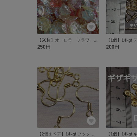
【50枚】オーロラ フラワー ペタル アクリル 花びらパーツ
250円
200円
【2個１ペア】14kgf フックピアス s925 キャッチなし