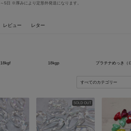
～5日 ※厚みにより定形外発送になります。
レビュー
レター
3
点
21
点
4
18kgf
18kgp
SOLD OUT