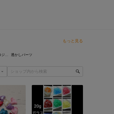
もっと見る
点
6
点
プラチナめっき（ロジウムめっき）
透かしパーツ