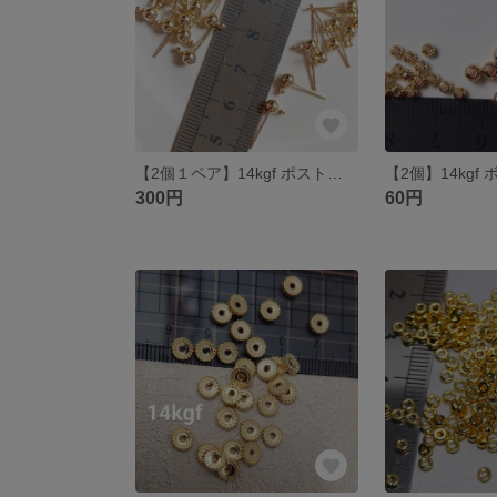
【2個１ペア】14kgf ポストピアス ボール ４mm キャッチなし
300円
60円