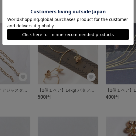
120円
250円
【１本】１４kgf アジャスター約５cm カニカン選択
【2個１ペア】14kgf バタフライピアス キャッチなし
500円
400円