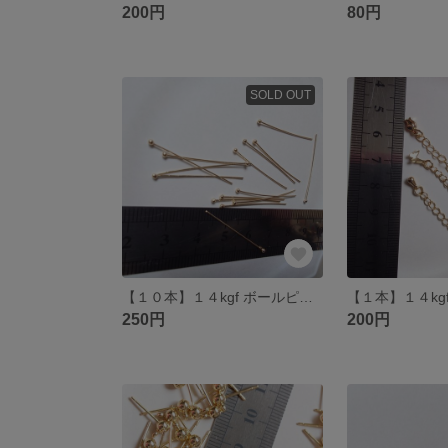
200円
80円
SOLD OUT
【１０本】１４kgf ボールピン 約３cm 0.4ｍｍ
250円
200円