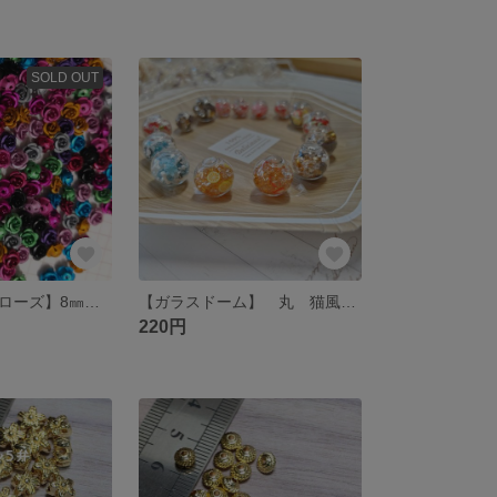
SOLD OUT
【マットアルミローズ】8㎜ 5弁 30個 色ランダムミックス
【ガラスドーム】 丸 猫風鈴 オーロラ ドーム
220円