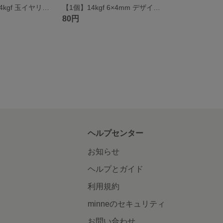
【2個 1ペア】14kgf 玉イヤリング カン付き
【1個】14kgf 6×4mm デザインロンデル ひねりビーズ
80円
ヘルプセンター
お知らせ
ヘルプとガイド
利用規約
minneのセキュリティ
お問い合わせ