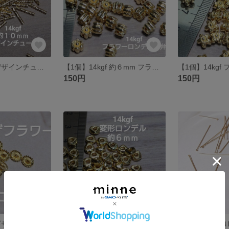
【1個】14kgf デザインチューブ 約10mm
【1個】14kgf 約６mm フラワーロンデル ６弁
150円
150円
【1個】14kgf ギザギザフラワーロンデル ７mm
【1個】14kgf 約６mm 変形ビーズ