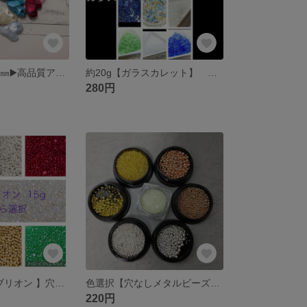
【20個】約１１㎜▶️高品質アクリルビーズ ハート チャーム ◆ アクセサリーパーツ
約20g【ガラスカレット】 オプションカラー選択
280円
7色から選択【ブリオン 】穴なしビーズ 約15g
色選択【穴なしメタルビーズ】1ケース約5g
220円