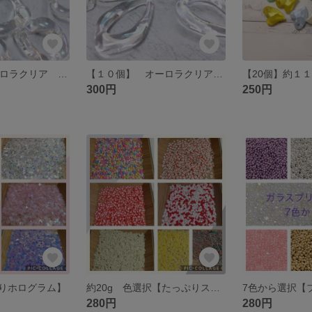
【12個】 オーロラクリア アクリル スクエア フープ チェーン
【１０個】 オーロラクリア アクリル 変形 ドロップ フープ
300円
250円
りホログラム】
約20g 色選択【たっぷりスライス棒カット】
280円
280円