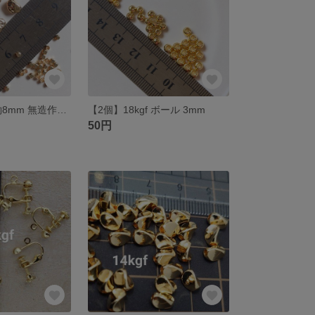
【1個】14kgf 約8mm 無造作変形ビーズ（左上）
【2個】18kgf ボール 3mm
50円