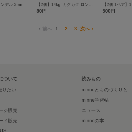
ロンデル 3mm
【2個】14kgf カクカク ロンデル 2mm
80円
500円
前へ
1
2
3
次へ
について
読みもの
で売りたい
minneとものづくりと
minne学習帖
ージ販売
ニュース
ード販売
minneの本
LUS