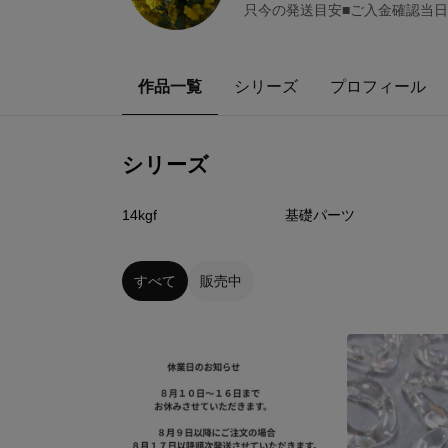
只今の発送目安■ご入金確認当日
作品一覧
シリーズ
プロフィール
シリーズ
27
点
12
点
14kgf
基礎パーツ
すべて
販売中