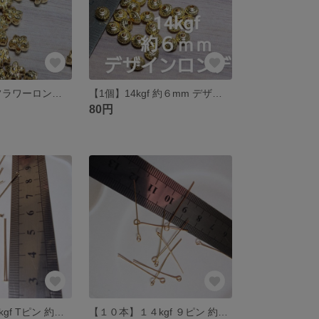
【1個】14kgf フラワーロンデル 5弁 約6mm
【1個】14kgf 約６mm デザインロンデル
80円
【１０本】１４kgf Tピン 約３cm 0.6mm
【１０本】１４kgf ９ピン 約３cm 0.5ｍｍ